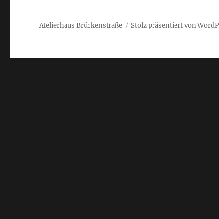
Atelierhaus Brückenstraße
Stolz präsentiert von WordP